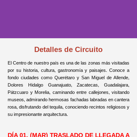
Detalles de Circuito
TESOROS
COLONIALES
El Centro de nuestro país es una de las zonas más visitadas
por su historia, cultura, gastronomía y paisajes. Conoce a
10 DÍAS / 9
fondo ciudades como Querétaro y San Miguel de Allende,
NOCHES
Dolores Hidalgo Guanajuato, Zacatecas, Guadalajara,
Pátzcuaro y Morelia, caminando entre callejones, visitando
museos, admirando hermosas fachadas labradas en cantera
rosa, disfrutando del tequila, conociendo recintos religiosos y
su impresionante arquitectura.
DÍA 01. (MAR) TRASLADO DE LLEGADA A