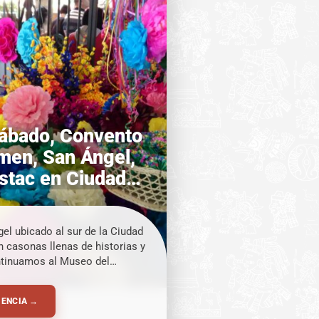
ábado, Convento
men, San Ángel,
stac en Ciudad
ico
gel ubicado al sur de la Ciudad
 casonas llenas de historias y
ntinuamos al Museo del
de un colegio monacal
tre 1613 y 1628 por la orden
IENCIA →
los Carmelitas Descalzos que