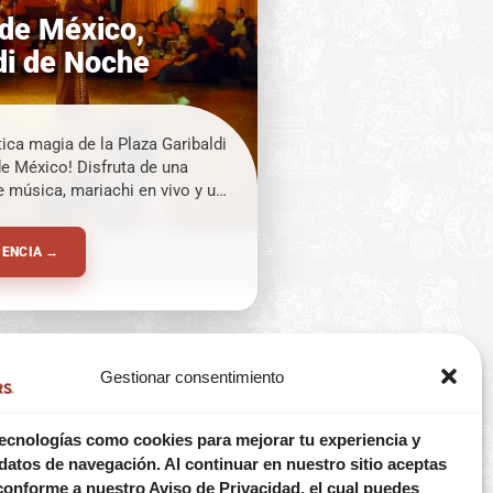
de México,
di de Noche
tica magia de la Plaza Garibaldi
de México! Disfruta de una
e música, mariachi en vivo y un
olclórico único mientras te
a vibrante atmósfera
IENCIA →
a experiencia inolvidable para
máximo!
Gestionar consentimiento
cnologías como cookies para mejorar tu experiencia y
datos de navegación. Al continuar en nuestro sitio aceptas
conforme a nuestro Aviso de Privacidad, el cual puedes