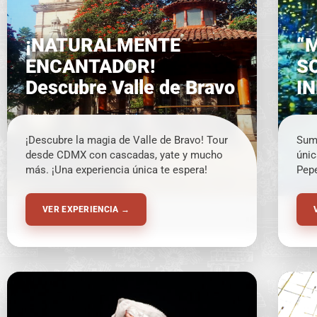
¡NATURALMENTE
“
ENCANTADOR!
S
Descubre Valle de Bravo
I
¡Descubre la magia de Valle de Bravo! Tour
Sumé
desde CDMX con cascadas, yate y mucho
únic
más. ¡Una experiencia única te espera!
Pepe
de u
inme
VER EXPERIENCIA →
san
un c
via
y E