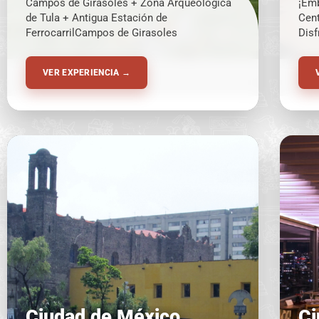
Campos de Girasoles + Zona Arqueológica
¡Emb
de Tula + Antigua Estación de
Cent
FerrocarrilCampos de Girasoles
Disf
trad
pre
VER EXPERIENCIA →
¡Una
deja
Ciudad de México,
Ci