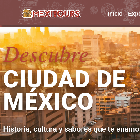
Inicio
Expe
Saltar
al
contenido
Descubre
CIUDAD DE
MÉXICO
Historia, cultura y sabores que te enam