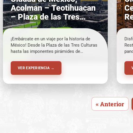
Acolman – Teotihuacan
Ce
– Plaza de las Tres
Re
Culturas – Taller
Be
Artesanal
¡Embárcate en un viaje por la historia de
Disf
México! Desde la Plaza de las Tres Culturas
Rest
hasta las imponentes pirámides de
pano
Teotihuacán y un taller artesanal con
tran
degustaciones. ¡Una experiencia completa
naci
VER EXPERIENCIA →
que no te puedes perder!
« Anterior