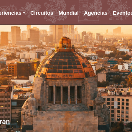
riencias
Circuitos
Mundial
Agencias
Evento
oran