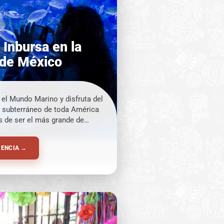
 Inbursa en la
 de México
el Mundo Marino y disfruta del
 subterráneo de toda América
 de ser el más grande de
ico en el cual se pueden
o mil ejemplares de 230
IENCIA →
nas como tiburones, caballitos
as, cocodrilos, pirañas,
les y barracudas, solo por
gunos.