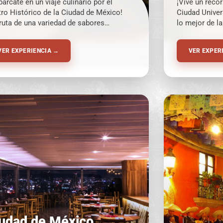
árcate en un viaje culinario por el
¡Vive un reco
ro Histórico de la Ciudad de México!
Ciudad Univer
ruta de una variedad de sabores
lo mejor de la
icionales que van desde la comida
Ciudad de Mé
hispánica hasta propuestas modernas.
VER EXPERIENCIA →
VER EXPER
 experiencia deliciosa que no puedes
r pasar!
udad de México,