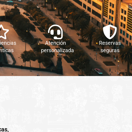
iencias
Atención
Reservas
nticas
personalizada
seguras
cas,