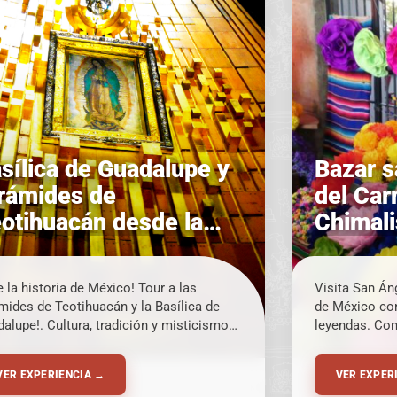
sílica de Guadalupe y
Bazar s
rámides de
del Car
otihuacán desde la
Chimali
udad de México
de Méx
e la historia de México! Tour a las
Visita San Án
mides de Teotihuacán y la Basílica de
de México con
alupe!. Cultura, tradición y misticismo
leyendas. Co
n solo día.
Carmen trata 
construido en
VER EXPERIENCIA →
VER EXPER
religiosa de 