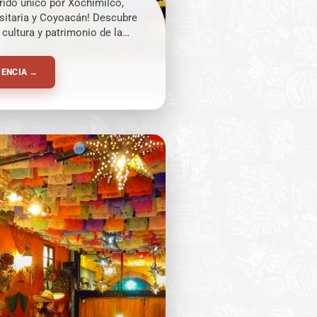
rrido único por Xochimilco,
sitaria y Coyoacán! Descubre
 cultura y patrimonio de la
xico.
IENCIA →