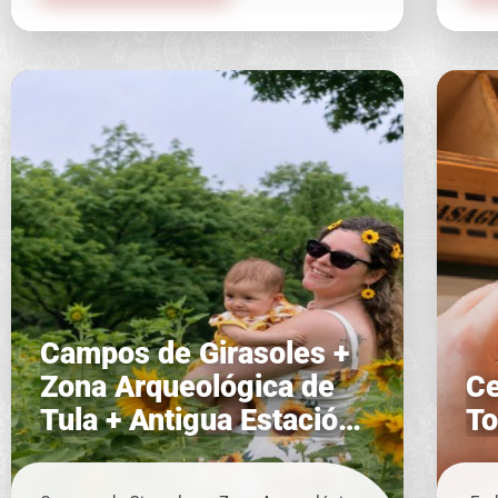
Campos de Girasoles +
Zona Arqueológica de
Ce
Tula + Antigua Estación
To
de Ferrocarril