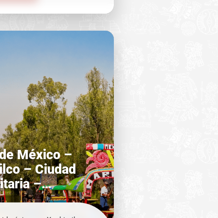
os de su fundación, es un
ico que resguarda más de 80
cas de corte religioso.
 de México –
lco – Ciudad
itaria –
an