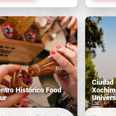
hoy, a 488 añ
museo histór
piezas artísti
Ciudad
ntro Histórico Food
Xochimi
ur
Univers
Coyoac