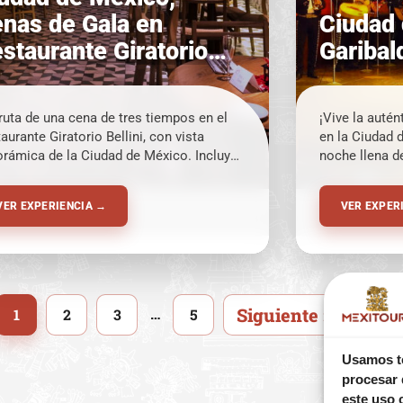
nas de Gala en
Ciudad 
staurante Giratorio
Garibal
llini
ruta de una cena de tres tiempos en el
¡Vive la autén
aurante Giratorio Bellini, con vista
en la Ciudad 
rámica de la Ciudad de México. Incluye
noche llena d
sporte redondo, café o té, y una bebida
espectáculo f
onal. Ideal para una experiencia única.
sumerges en l
VER EXPERIENCIA →
VER EXPER
mexicana. ¡Un
disfrutar al 
Siguiente »
…
1
2
3
5
Usamos te
procesar 
este uso 