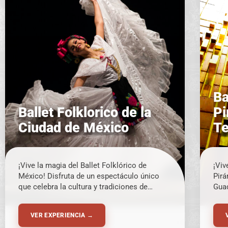
Ba
Ballet Folklorico de la
Pi
Ciudad de México
Te
Ci
¡Vive la magia del Ballet Folklórico de
¡Viv
México! Disfruta de un espectáculo único
Pirá
que celebra la cultura y tradiciones de
Guad
México a través de danza, música y color.
en u
¡No te pierdas esta experiencia imperdible!
VER EXPERIENCIA →