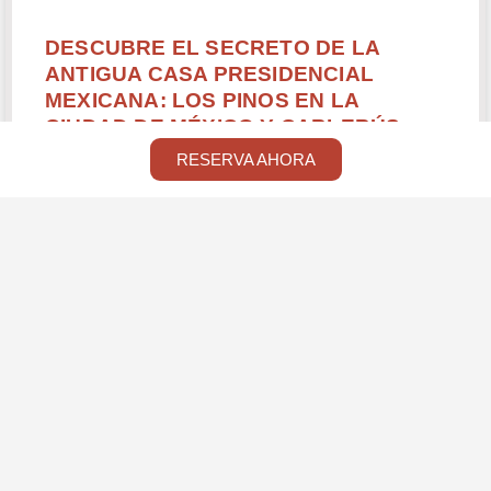
DESCUBRE EL SECRETO DE LA
ANTIGUA CASA PRESIDENCIAL
MEXICANA: LOS PINOS EN LA
CIUDAD DE MÉXICO Y CABLEBÚS
RESERVA AHORA
Sé testigo de la historia de México al explorar la antigua
residencia presidencial que albergó a 13 mandatarios a
lo largo de 84 años desde 1934 hasta el 30 de noviembre
del 2018.
RESERVA AHORA