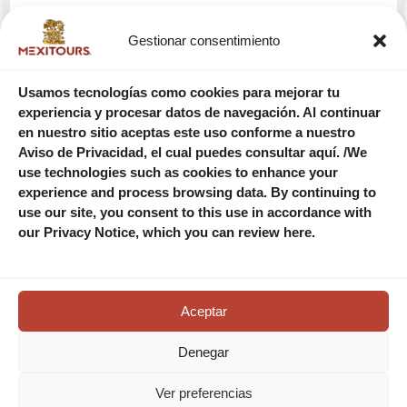
RESERVA AHORA
Gestionar consentimiento
Usamos tecnologías como cookies para mejorar tu
experiencia y procesar datos de navegación. Al continuar
en nuestro sitio aceptas este uso conforme a nuestro
Aviso de Privacidad, el cual puedes consultar aquí. /We
use technologies such as cookies to enhance your
experience and process browsing data. By continuing to
use our site, you consent to this use in accordance with
our Privacy Notice, which you can review here.
Aceptar
DOLPHIN SWIM ADVENTURE EN ISLA
MUJERES SALIENDO DE CANCÚN
Denegar
¡Aventura con delfines en Isla Mujeres! 40 minutos de
Ver preferencias