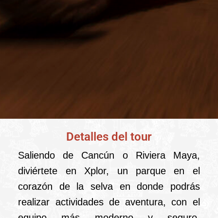
Detalles del tour
XPLOR FUEGO
saliendo de
Saliendo de Cancún o Riviera Maya,
Cancún o Riviera
diviértete en Xplor, un parque en el
corazón de la selva en donde podrás
Maya
realizar actividades de aventura, con el
equipo más moderno y seguro.