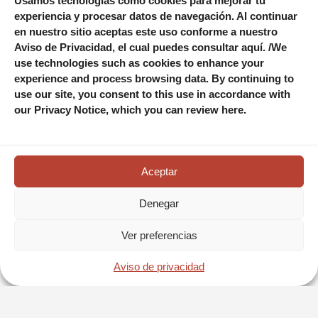
Usamos tecnologías como cookies para mejorar tu
experiencia y procesar datos de navegación. Al continuar
en nuestro sitio aceptas este uso conforme a nuestro
Aviso de Privacidad, el cual puedes consultar aquí. /We
use technologies such as cookies to enhance your
experience and process browsing data. By continuing to
use our site, you consent to this use in accordance with
our Privacy Notice, which you can review here.
PUEBLA Y PUEBLO MÁGICO CHOLULA
DESDE LA CIUDAD DE MÉXICO
Aceptar
¡Descubre Puebla y Cholula! Tour desde CDMX con iglesias
barrocas, la pirámide más grande del mundo y el arte de la
Denegar
Ciudad Patrimonio.
Ver preferencias
RESERVA AHORA
RESERVA AHORA
Aviso de privacidad