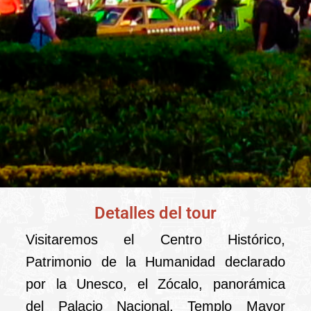
Detalles del tour
TOUR DE LA
CIUDAD DE
Visitaremos el Centro Histórico,
MÉXICO
Patrimonio de la Humanidad declarado
por la Unesco, el Zócalo, panorámica
del Palacio Nacional, Templo Mayor